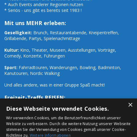
* Auch Events anderer Regionen nutzen
* Seriös - uns gibt es bereits seit 1983 !
Mit uns MEHR erleben:
Geselligkeit:
Brunch, Restaurantabende, Kneipentreffen,
Grillabende, Partys, Spielenachmittage
Kultur:
Kino, Theater, Museen, Ausstellungen, Vorträge,
Comedy, Konzerte, Führungen
Sport:
Fahrradtouren, Wanderungen, Bowling, Badminton,
Kanutouren, Nordic Walking
Und alles andere, was in einer Gruppe Spaß macht!
Freizeit-Treffs REISEN:
×
Zusätzlich zu den zahlreichen Freizeit-Events organisieren wir
Diese Webseite verwendet Cookies.
auch Ausflüge und Reisen:
Wir verwenden Cookies, um die Benutzerfreundlichkeit unserer
Website zu verbessern. Durch die weitere Nutzung unserer Webseite
Städtetrips:
Paris, London, Prag, Rom, Hamburg, Mailand u.a.
stimmen Sie der Verwendung von Cookies gemäß unserer Cookie-
Richtlinie zu.
Weitere Informationen
Urlaubsreisen:
Ski- Wander- Fahrrad- und Urlaubsreisen