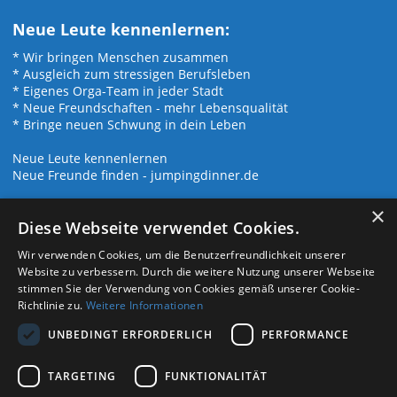
Neue Leute kennenlernen:
* Wir bringen Menschen zusammen
* Ausgleich zum stressigen Berufsleben
* Eigenes Orga-Team in jeder Stadt
* Neue Freundschaften - mehr Lebensqualität
* Bringe neuen Schwung in dein Leben
Neue Leute kennenlernen
Neue Freunde finden
-
jumpingdinner.de
×
Diese Webseite verwendet Cookies.
Wir verwenden Cookies, um die Benutzerfreundlichkeit unserer
Datenschutz
Website zu verbessern. Durch die weitere Nutzung unserer Webseite
Impressum
stimmen Sie der Verwendung von Cookies gemäß unserer Cookie-
Sitemap
Richtlinie zu.
Weitere Informationen
Copyright © 2025 by Freizeit Treffs
UNBEDINGT ERFORDERLICH
PERFORMANCE
TARGETING
FUNKTIONALITÄT