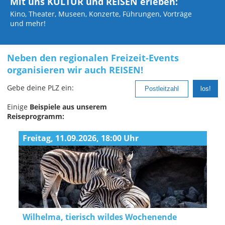
Mit uns KULTUR und REISEN erleben:
Kino, Theater, Museen, Konzerte, Führungen,
Vorträge
und mehr!
Neben den regionalen Freizeit-Events
organisieren wir auch REISEN!
Gebe deine PLZ ein:
Einige
Beispiele aus unserem
Reiseprogramm:
Freitag, 11.09.2026, 18:00 Uhr
Wilhelma, tierisch wildes Wochenende