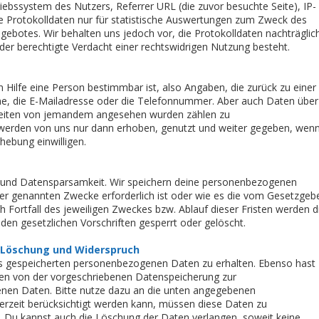
iebssystem des Nutzers, Referrer URL (die zuvor besuchte Seite), IP-
e Protokolldaten nur für statistische Auswertungen zum Zweck des
gebotes. Wir behalten uns jedoch vor, die Protokolldaten nachträglic
er berechtigte Verdacht einer rechtswidrigen Nutzung besteht.
Hilfe eine Person bestimmbar ist, also Angaben, die zurück zu einer
e, die E-Mailadresse oder die Telefonnummer. Aber auch Daten über
bseiten von jemandem angesehen wurden zählen zu
rden von uns nur dann erhoben, genutzt und weiter gegeben, wen
rhebung einwilligen.
 und Datensparsamkeit. Wir speichern deine personenbezogenen
hier genannten Zwecke erforderlich ist oder wie es die vom Gesetzgeb
h Fortfall des jeweiligen Zweckes bzw. Ablauf dieser Fristen werden d
n gesetzlichen Vorschriften gesperrt oder gelöscht.
, Löschung und Widerspruch
uns gespeicherten personenbezogenen Daten zu erhalten. Ebenso hast
hen von der vorgeschriebenen Datenspeicherung zur
nen Daten. Bitte nutze dazu an die unten angegebenen
erzeit berücksichtigt werden kann, müssen diese Daten zu
. Du kannst auch die Löschung der Daten verlangen, soweit keine