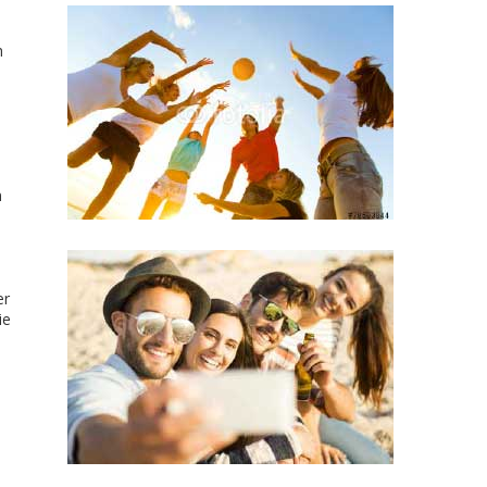
h
n
er
ie