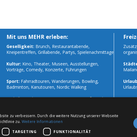
Mit uns MEHR erleben:
Freiz
Geselligkeit:
Brunch, Restaurantabende,
Zusätzl
Kneipentreffen, Grillabende, Partys, Spielenachmittage
organi
Kultur:
Kino, Theater, Museen, Ausstellungen,
Städte
Vorträge, Comedy, Konzerte, Führungen
Mailan
Sport:
Fahrradtouren, Wanderungen, Bowling,
Urlaub
Badminton, Kanutouren, Nordic Walking
Urlaub
Und alles andere, was in einer Gruppe Spaß macht!
sowie 
bsite zu verbessern. Durch die weitere Nutzung unserer Webseite
chtlinie zu.
Weitere Informationen
TARGETING
FUNKTIONALITÄT