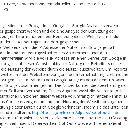
 schützen, verwenden wir dem aktuellen Stand der Technik
TTPS.
lysedienst der Google Inc. ("Google"). Google Analytics verwendet
zer gespeichert werden und die eine Analyse der Benutzung der
rzeugten Informationen über Benutzung dieser Website durch die
in den USA übertragen und dort gespeichert.
ser Webseite, wird die IP-Adresse der Nutzer von Google jedoch
 oder in anderen Vertragsstaaten des Abkommens über den
nahmefällen wird die volle IP-Adresse an einen Server von Google in
ung ist auf dieser Website aktiv. Im Auftrag des Betreibers dieser
 die Nutzung der Website durch die Nutzer auszuwerten, um Reports
 weitere mit der Websitenutzung und der Internetnutzung verbunden
rbringen. Die im Rahmen von Google Analytics von deinem Browser
 von Google zusammengeführt. Die Nutzer können die Speicherung der
wser-Software verhindern; Dieses Angebot weist die Nutzer jedoch
 sämtliche Funktionen dieser Website vollumfänglich nutzen kannst. D
 das Cookie erzeugten und auf ihre Nutzung der Website bezogenen
beitung dieser Daten durch Google verhindern, indem sie das unter de
 und installieren:
http://tools.google.com/dlpage/gaoptout?hl=de
.
ern auf mobilen Geräten, klicke bitte diesen Link, um die Erfassung
tig zu verhindern. Dabei wird ein Opt-Out-Cookie auf deinem Gerät