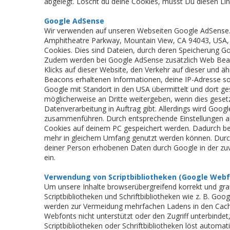
abgelegt. Löscht du deine Cookies, musst Du diesen Link
Google AdSense
Wir verwenden auf unseren Webseiten Google AdSense. E
Amphitheatre Parkway, Mountain View, CA 94043, USA,
Cookies. Dies sind Dateien, durch deren Speicherung G
Zudem werden bei Google AdSense zusätzlich Web Beaco
Klicks auf dieser Website, den Verkehr auf dieser und ä
Beacons erhaltenen Informationen, deine IP-Adresse s
Google mit Standort in den USA übermittelt und dort g
möglicherweise an Dritte weitergeben, wenn dies gesetzl
Datenverarbeitung in Auftrag gibt. Allerdings wird Go
zusammenführen. Durch entsprechende Einstellungen an
Cookies auf deinem PC gespeichert werden. Dadurch best
mehr in gleichem Umfang genutzt werden können. Durch d
deiner Person erhobenen Daten durch Google in der z
ein.
Verwendung von Scriptbibliotheken (Google Webf
Um unsere Inhalte browserübergreifend korrekt und gra
Scriptbibliotheken und Schriftbibliotheken wie z. B. G
werden zur Vermeidung mehrfachen Ladens in den Cache
Webfonts nicht unterstützt oder den Zugriff unterbindet,
Scriptbibliotheken oder Schriftbibliotheken löst automat