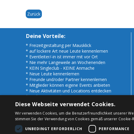
Zurück
Deine Vorteile:
* Freizeitgestaltung per Mausklick
* auf lockere Art neue Leute kennenlernen
* Eventleiter/-in ist immer mit vor Ort
* Nie mehr Langeweile an Wochenenden
* KEIN Singleclub - KEINE Anmache
* Neue Leute kennenlernen
* Freunde und/oder Partner kennenlernen
* Mitglieder können eigene Events anbieten
* Neue Aktivitäten und Locations entdecken
* Auch Events anderer Regionen nutzen
* Seriös - uns gibt es bereits seit 1983 !
Diese Webseite verwendet Cookies.
Wir verwenden Cookies, um die Benutzerfreundlichkeit unserer We
stimmen Sie der Verwendung von Cookies gemäß unserer Cookie-Ri
UNBEDINGT ERFORDERLICH
PERFORMANCE