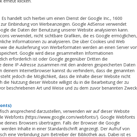
 erneut klicken.
s handelt sich hierbei um einen Dienst der Google Inc., 1600
 zur Einbindung von Werbeanzeigen. Google AdSense verwendet
oogle die Daten der Benutzung unserer Website analysieren kann.
ns verwendet, nicht sichtbare Grafiken, die es Google ermöglichen,
hnliche Informationen zu analysieren. Die über Cookies und Web
owie die Auslieferung von Werbeformaten werden an einen Server vo
espeichert. Google wird diese gesammelten Informationen
ich erforderlich ist oder Google gegenüber Dritten die
ogle deine IP-Adresse zusammen mit den anderen gespeicherten Daten
 deinem Internetbrowser kannst du verhindern, dass die genannten
eht jedoch die Möglichkeit, dass die Inhalte dieser Website nicht
ie Nutzung dieser Website willigst du in die Bearbeitung der zu
uvor beschriebenen Art und Weise und zu dem zuvor benannten Zweck
onts)
fisch ansprechend darzustellen, verwenden wir auf dieser Website
oogle Webfonts (https://www.google.com/webfonts/). Google Webfonts
 deines Browsers übertragen. Falls der Browser die Google
 werden Inhalte in einer Standardschrift angezeigt. Der Aufruf von
isch eine Verbindung zum Betreiber der Bibliothek aus. Dabei ist es