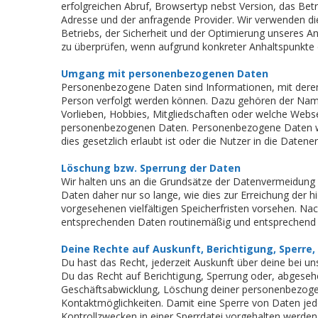
erfolgreichen Abruf, Browsertyp nebst Version, das Betr
Adresse und der anfragende Provider. Wir verwenden di
Betriebs, der Sicherheit und der Optimierung unseres An
zu überprüfen, wenn aufgrund konkreter Anhaltspunkte d
Umgang mit personenbezogenen Daten
Personenbezogene Daten sind Informationen, mit deren 
Person verfolgt werden können. Dazu gehören der Nam
Vorlieben, Hobbies, Mitgliedschaften oder welche We
personenbezogenen Daten. Personenbezogene Daten we
dies gesetzlich erlaubt ist oder die Nutzer in die Datene
Löschung bzw. Sperrung der Daten
Wir halten uns an die Grundsätze der Datenvermeidung
Daten daher nur so lange, wie dies zur Erreichung der 
vorgesehenen vielfältigen Speicherfristen vorsehen. Nac
entsprechenden Daten routinemäßig und entsprechend de
Deine Rechte auf Auskunft, Berichtigung, Sperre
Du hast das Recht, jederzeit Auskunft über deine bei 
Du das Recht auf Berichtigung, Sperrung oder, abgese
Geschäftsabwicklung, Löschung deiner personenbezoge
Kontaktmöglichkeiten. Damit eine Sperre von Daten jed
Kontrollzwecken in einer Sperrdatei vorgehalten werden