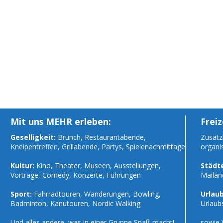
Mit uns MEHR erleben:
Freiz
Geselligkeit:
Brunch, Restaurantabende,
Zusätzl
Kneipentreffen, Grillabende, Partys, Spielenachmittage
organi
Kultur:
Kino, Theater, Museen, Ausstellungen,
Städte
Vorträge, Comedy, Konzerte, Führungen
Mailan
Sport:
Fahrradtouren, Wanderungen, Bowling,
Urlaub
Badminton, Kanutouren, Nordic Walking
Urlaub
Und alles andere, was in einer Gruppe Spaß macht!
sowie 