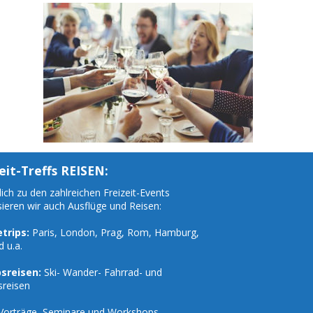
eit-Treffs REISEN:
ich zu den zahlreichen Freizeit-Events
sieren wir auch Ausflüge und Reisen:
trips:
Paris, London, Prag, Rom, Hamburg,
d u.a.
sreisen:
Ski- Wander- Fahrrad- und
sreisen
Vorträge, Seminare und Workshops