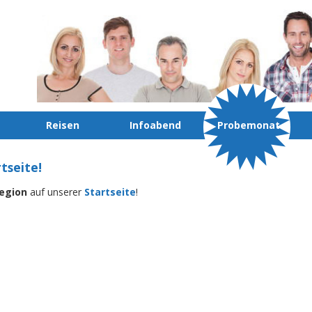
Reisen
Infoabend
Probemonat
tseite!
egion
auf unserer
Startseite
!