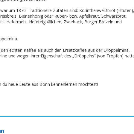
war um 1870. Traditionelle Zutaten sind: Korinthenweißbrot (-stuten)
reisbreis, Bienenhonig oder Rüben- bzw. Apfelkraut, Schwarzbrot,
Zeit Hafermehl, Hefeteigbällchen, Zwieback, Burger Brezeln und
öppelmina.
 den echten Kaffee als auch den Ersatzkaffee aus der Dröppelmina,
ine und wegen ihrer Eigenschaft des „Dröppelns“ (von Tropfen) hatt
nn du neue Leute aus Bonn kennenlernen möchtest!
nn