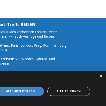
eit-Treffs REISEN:
ich zu den zahlreichen Freizeit-Events
sieren wir auch Ausflüge und Reisen:
trips:
Paris, London, Prag, Rom, Hamburg,
d u.a.
sreisen:
Ski- Wander- Fahrrad- und
sreisen
Vorträge, Seminare und Workshops
×
ALLE AKZEPTIEREN
ALLE ABLEHNEN
Datenschutz
Impressum