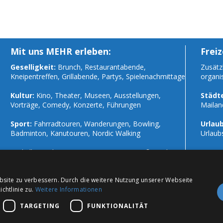
Mit uns MEHR erleben:
Freiz
Geselligkeit:
Brunch, Restaurantabende,
Zusätzl
Kneipentreffen, Grillabende, Partys, Spielenachmittage
organi
Kultur:
Kino, Theater, Museen, Ausstellungen,
Städte
Vorträge, Comedy, Konzerte, Führungen
Mailan
Sport:
Fahrradtouren, Wanderungen, Bowling,
Urlaub
Badminton, Kanutouren, Nordic Walking
Urlaub
Und alles andere, was in einer Gruppe Spaß macht!
sowie 
bsite zu verbessern. Durch die weitere Nutzung unserer Webseite
chtlinie zu.
Weitere Informationen
TARGETING
FUNKTIONALITÄT