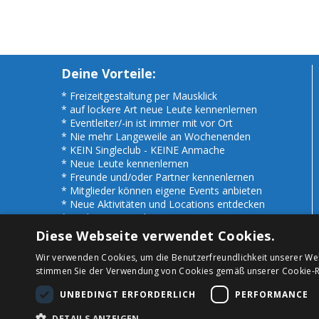
Deine Vorteile:
* Freizeitgestaltung per Mausklick
* auf lockere Art neue Leute kennenlernen
* Eventleiter/-in ist immer mit vor Ort
* Nie mehr Langeweile an Wochenenden
* KEIN Singleclub - KEINE Anmache
* Neue Leute kennenlernen
* Freunde und/oder Partner kennenlernen
* Mitglieder können eigene Events anbieten
* Neue Aktivitäten und Locations entdecken
* Auch Events anderer Regionen nutzen
* Seriös - uns gibt es bereits seit 1983 !
Diese Webseite verwendet Cookies.
Wir verwenden Cookies, um die Benutzerfreundlichkeit unserer We
stimmen Sie der Verwendung von Cookies gemäß unserer Cookie-Ri
UNBEDINGT ERFORDERLICH
PERFORMANCE
Copyright © 2024 by Freizeit Treffs
DETAILS ANZEIGEN