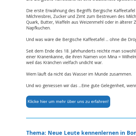
Die erste Erwähnung des Begriffs Bergische Kaffeetafel 
Milchreisbrei, Zucker und Zimt zum Bestreuen des Milch
Quark, Butter, Waffeln aus Weizenmehl oder in älterer 
Napfkuchen.
Und was wäre die Bergische Kaffeetafel ... ohne die Dr
Seit dem Ende des 18. Jahrhunderts reichte man sowohl
einer Kranenkanne, die ihren Namen von Mina = Wilhelm
weil das Kränchen vielfach undicht war.
Wem läuft da nicht das Wasser im Munde zusammen.
Und wo geniessen wir das ...Eine gute Gelegenheit, we
Klicke hier um mehr über uns zu erfahren!
Thema: Neue Leute kennenlernen in Bo