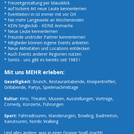
* Freizeitgestaltung per Mausklick
* auf lockere Art neue Leute kennenlernen
* Eventleiter/-in ist immer mit vor Ort
* Nie mehr Langeweile an Wochenenden
* KEIN Singleclub - KEINE Anmache
* Neue Leute kennenlernen
* Freunde und/oder Partner kennenlernen
* Mitglieder können eigene Events anbieten
* Neue Aktivitäten und Locations entdecken
* Auch Events anderer Regionen nutzen
* Seriös - uns gibt es bereits seit 1983 !
Mit uns MEHR erleben:
Geselligkeit:
Brunch, Restaurantabende, Kneipentreffen,
Grillabende, Partys, Spielenachmittage
Kultur:
Kino, Theater, Museen, Ausstellungen, Vorträge,
Comedy, Konzerte, Führungen
Sport:
Fahrradtouren, Wanderungen, Bowling, Badminton,
Kanutouren, Nordic Walking
Und alles andere, was in einer Gruppe Spaß macht!