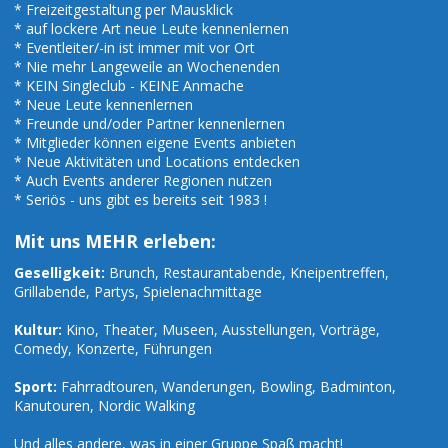
* Freizeitgestaltung per Mausklick
* auf lockere Art neue Leute kennenlernen
* Eventleiter/-in ist immer mit vor Ort
* Nie mehr Langeweile an Wochenenden
* KEIN Singleclub - KEINE Anmache
* Neue Leute kennenlernen
* Freunde und/oder Partner kennenlernen
* Mitglieder können eigene Events anbieten
* Neue Aktivitäten und Locations entdecken
* Auch Events anderer Regionen nutzen
* Seriös - uns gibt es bereits seit 1983 !
Mit uns MEHR erleben:
Geselligkeit:
Brunch, Restaurantabende, Kneipentreffen,
Grillabende, Partys, Spielenachmittage
Kultur:
Kino, Theater, Museen, Ausstellungen, Vorträge,
Comedy, Konzerte, Führungen
Sport:
Fahrradtouren, Wanderungen, Bowling, Badminton,
Kanutouren, Nordic Walking
Und alles andere, was in einer Gruppe Spaß macht!