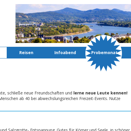
Reisen
Infoabend
Probemonat
kte, schließe neue Freundschaften und
lerne neue Leute kennen!
te Menschen ab 40 bei abwechslungsreichen Freizeit-Events. Nutze
und Salzgrotte- Entspannung. Gutes für Körper und Seele, in schöner