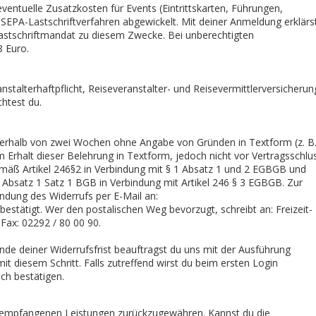
ntuelle Zusatzkosten für Events (Eintrittskarten, Führungen,
r SEPA-Lastschriftverfahren abgewickelt. Mit deiner Anmeldung erklärs
Lastschriftmandat zu diesem Zwecke. Bei unberechtigten
8 Euro.
nstalterhaftpflicht, Reiseveranstalter- und Reisevermittlerversicherun
htest du.
nnerhalb von zwei Wochen ohne Angabe von Gründen in Textform (z. B
em Erhalt dieser Belehrung in Textform, jedoch nicht vor Vertragsschlu
gemäß Artikel 246§2 in Verbindung mit § 1 Absatz 1 und 2 EGBGB und
g Absatz 1 Satz 1 BGB in Verbindung mit Artikel 246 § 3 EGBGB. Zur
endung des Widerrufs per E-Mail an:
 bestätigt. Wer den postalischen Weg bevorzugt, schreibt an: Freizeit-
Fax: 02292 / 80 00 90.
nde deiner Widerrufsfrist beauftragst du uns mit der Ausführung
mit diesem Schritt. Falls zutreffend wirst du beim ersten Login
ch bestätigen.
ts empfangenen Leistungen zurückzugewähren. Kannst du die