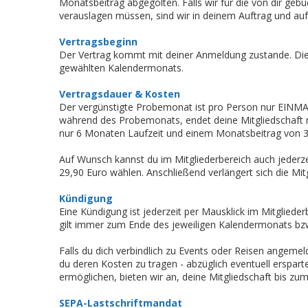
Monatsbeitrag abgegolten. Falls wir für die von dir gebu
verauslagen müssen, sind wir in deinem Auftrag und auf 
Vertragsbeginn
Der Vertrag kommt mit deiner Anmeldung zustande. Die 
gewählten Kalendermonats.
Vertragsdauer & Kosten
Der vergünstigte Probemonat ist pro Person nur EINMA
während des Probemonats, endet deine Mitgliedschaft m
nur 6 Monaten Laufzeit und einem Monatsbeitrag von 3
Auf Wunsch kannst du im Mitgliederbereich auch jederz
29,90 Euro wählen. Anschließend verlängert sich die Mi
Kündigung
Eine Kündigung ist jederzeit per Mausklick im Mitglieder
gilt immer zum Ende des jeweiligen Kalendermonats bzw
Falls du dich verbindlich zu Events oder Reisen angemel
du deren Kosten zu tragen - abzüglich eventuell erspar
ermöglichen, bieten wir an, deine Mitgliedschaft bis zu
SEPA-Lastschriftmandat