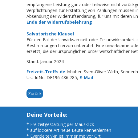
empfangene Leistung ganz oder teilweise nicht zurückge
Verpflichtungen zur Erstattung von Zahlungen müssen inn
Absendung der Widerrufserklärung, für uns mit deren E
Ende der Widerrufsbelehrung
Salvatorische Klausel
Für den Fall der Unwirksamkeit oder Teilunwirksamkeit 
Bestimmungen hiervon unberührt. Eine unwirksame ode
ersetzt, die der ursprünglichen unter wirtschaftlicher
Stand: Januar 2024
Freizeit-Treffs.de
Inhaber: Sven-Oliver Wirth, Sonnen
Ust-IdNr.: DE196 486 785,
E-Mail
Zurück
Deine Vorteile:
* Freizeitgestaltung per Mausklick
* auf lockere Art neue Leute kennenlernen
* Eventleiter/-in ist immer mit vor Ort