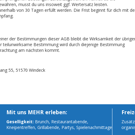
währen, musst du uns insoweit ggf. Wertersatz leisten.
erhalb von 30 Tagen erfüllt werden. Die Frist beginnt für dich mit de
mpfang.
einer der Bestimmungen dieser AGB bleibt die Wirksamkeit der übrige
r teilunwirksame Bestimmung wird durch diejenige Bestimmung
 Betrachtung am nächsten kommt.
hang 55, 51570 Windeck
Mit uns MEHR erleben:
Freiz
Geselligkeit:
Brunch, Restaurantabende,
Zusätzl
Kneipentreffen, Grillabende, Partys, Spielenachmittage
organi