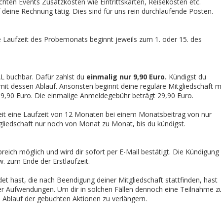
chten Events Zusatzkosten wie Eintrittskarten, Reisekosten etc.
deine Rechnung tätig. Dies sind für uns rein durchlaufende Posten.
Laufzeit des Probemonats beginnt jeweils zum 1. oder 15. des
L buchbar. Dafür zahlst du
einmalig nur 9,90 Euro.
Kündigst du
it dessen Ablauf. Ansonsten beginnt deine reguläre Mitgliedschaft m
9,90 Euro. Die einmalige Anmeldegebühr beträgt 29,90 Euro.
eit eine Laufzeit von 12 Monaten bei einem Monatsbeitrag von nur
tgliedschaft nur noch von Monat zu Monat, bis du kündigst.
breich möglich und wird dir sofort per E-Mail bestätigt. Die Kündigung
. zum Ende der Erstlaufzeit.
det hast, die nach Beendigung deiner Mitgliedschaft stattfinden, hast
ter Aufwendungen. Um dir in solchen Fällen dennoch eine Teilnahme z
m Ablauf der gebuchten Aktionen zu verlängern.