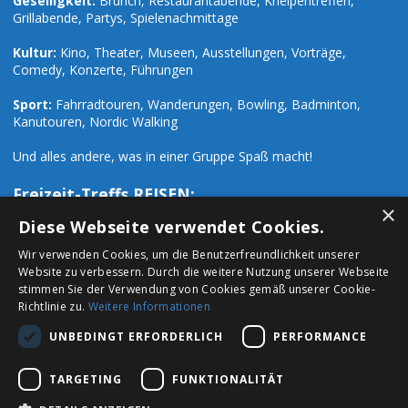
Geselligkeit:
Brunch, Restaurantabende, Kneipentreffen,
Grillabende, Partys, Spielenachmittage
Kultur:
Kino, Theater, Museen, Ausstellungen, Vorträge,
Comedy, Konzerte, Führungen
Sport:
Fahrradtouren, Wanderungen, Bowling, Badminton,
Kanutouren, Nordic Walking
Und alles andere, was in einer Gruppe Spaß macht!
Freizeit-Treffs REISEN:
×
Zusätzlich zu den zahlreichen Freizeit-Events organisieren wir
Diese Webseite verwendet Cookies.
auch Ausflüge und Reisen:
Wir verwenden Cookies, um die Benutzerfreundlichkeit unserer
Website zu verbessern. Durch die weitere Nutzung unserer Webseite
Städtetrips:
Paris, London, Prag, Rom, Hamburg, Mailand u.a.
stimmen Sie der Verwendung von Cookies gemäß unserer Cookie-
Richtlinie zu.
Weitere Informationen
Urlaubsreisen:
Ski- Wander- Fahrrad- und Urlaubsreisen
UNBEDINGT ERFORDERLICH
PERFORMANCE
sowie Vorträge, Seminare und Workshops
TARGETING
FUNKTIONALITÄT