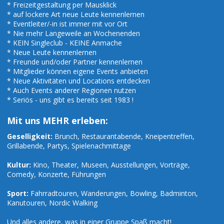
* Freizeitgestaltung per Mausklick
* auf lockere Art neue Leute kennenlernen
* Eventleiter/-in ist immer mit vor Ort
* Nie mehr Langeweile an Wochenenden
* KEIN Singleclub - KEINE Anmache
* Neue Leute kennenlernen
* Freunde und/oder Partner kennenlernen
* Mitglieder können eigene Events anbieten
* Neue Aktivitäten und Locations entdecken
* Auch Events anderer Regionen nutzen
* Seriös - uns gibt es bereits seit 1983 !
Mit uns MEHR erleben:
Geselligkeit:
Brunch, Restaurantabende, Kneipentreffen,
Grillabende, Partys, Spielenachmittage
Kultur:
Kino, Theater, Museen, Ausstellungen, Vorträge,
Comedy, Konzerte, Führungen
Sport:
Fahrradtouren, Wanderungen, Bowling, Badminton,
Kanutouren, Nordic Walking
Und alles andere, was in einer Gruppe Spaß macht!