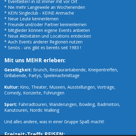
* Eventleiter/-in ist immer mit vor Ort
* Nie mehr Langeweile an Wochenenden
* KEIN Singleclub - KEINE Anmache
* Neue Leute kennenlernen
* Freunde und/oder Partner kennenlernen
* Mitglieder können eigene Events anbieten
* Neue Aktivitäten und Locations entdecken
* Auch Events anderer Regionen nutzen
* Seriös - uns gibt es bereits seit 1983 !
Mit uns MEHR erleben:
Geselligkeit:
Brunch, Restaurantabende, Kneipentreffen,
Grillabende, Partys, Spielenachmittage
Kultur:
Kino, Theater, Museen, Ausstellungen, Vorträge,
Comedy, Konzerte, Führungen
Sport:
Fahrradtouren, Wanderungen, Bowling, Badminton,
Kanutouren, Nordic Walking
Und alles andere, was in einer Gruppe Spaß macht!
Freizeit-Treffs REISEN: