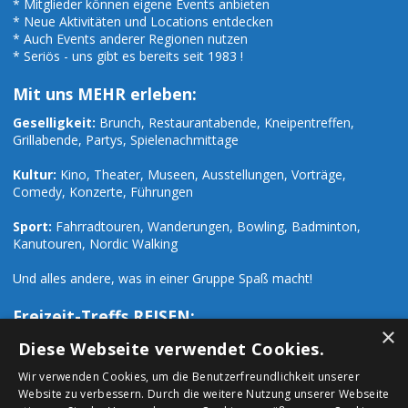
* Mitglieder können eigene Events anbieten
* Neue Aktivitäten und Locations entdecken
* Auch Events anderer Regionen nutzen
* Seriös - uns gibt es bereits seit 1983 !
Mit uns MEHR erleben:
Geselligkeit:
Brunch, Restaurantabende, Kneipentreffen,
Grillabende, Partys, Spielenachmittage
Kultur:
Kino, Theater, Museen, Ausstellungen, Vorträge,
Comedy, Konzerte, Führungen
Sport:
Fahrradtouren, Wanderungen, Bowling, Badminton,
Kanutouren, Nordic Walking
Und alles andere, was in einer Gruppe Spaß macht!
Freizeit-Treffs REISEN:
×
Zusätzlich zu den zahlreichen Freizeit-Events organisieren wir
Diese Webseite verwendet Cookies.
auch Ausflüge und Reisen:
Wir verwenden Cookies, um die Benutzerfreundlichkeit unserer
Website zu verbessern. Durch die weitere Nutzung unserer Webseite
Städtetrips:
Paris, London, Prag, Rom, Hamburg, Mailand u.a.