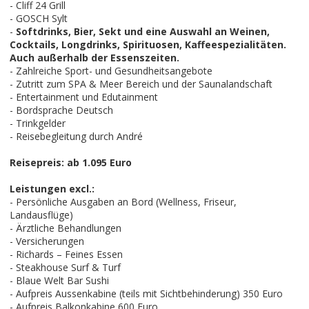
- Cliff 24 Grill
- GOSCH Sylt
-
Softdrinks, Bier, Sekt und eine Auswahl an Weinen,
Cocktails, Longdrinks, Spirituosen, Kaffeespezialitäten.
Auch außerhalb der Essenszeiten.
- Zahlreiche Sport- und Gesundheitsangebote
- Zutritt zum SPA & Meer Bereich und der Saunalandschaft
- Entertainment und Edutainment
- Bordsprache Deutsch
- Trinkgelder
- Reisebegleitung durch André
Reisepreis: ab 1.095 Euro
Leistungen excl.:
- Persönliche Ausgaben an Bord (Wellness, Friseur,
Landausflüge)
- Ärztliche Behandlungen
- Versicherungen
- Richards – Feines Essen
- Steakhouse Surf & Turf
- Blaue Welt Bar Sushi
- Aufpreis Aussenkabine (teils mit Sichtbehinderung) 350 Euro
- Aufpreis Balkonkabine 600 Euro