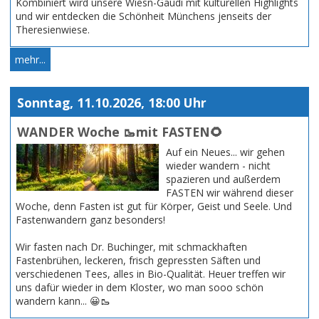
Kombiniert wird unsere Wiesn-Gaudi mit kulturellen Highlights
und wir entdecken die Schönheit Münchens jenseits der
Theresienwiese.
mehr...
Sonntag, 11.10.2026, 18:00 Uhr
WANDER Woche 🥾mit FASTEN🌻
Auf ein Neues... wir gehen
wieder wandern - nicht
spazieren und außerdem
FASTEN wir während dieser
Woche, denn Fasten ist gut für Körper, Geist und Seele. Und
Fastenwandern ganz besonders!
Wir fasten nach Dr. Buchinger, mit schmackhaften
Fastenbrühen, leckeren, frisch gepressten Säften und
verschiedenen Tees, alles in Bio-Qualität. Heuer treffen wir
uns dafür wieder in dem Kloster, wo man sooo schön
wandern kann... 😀🥾