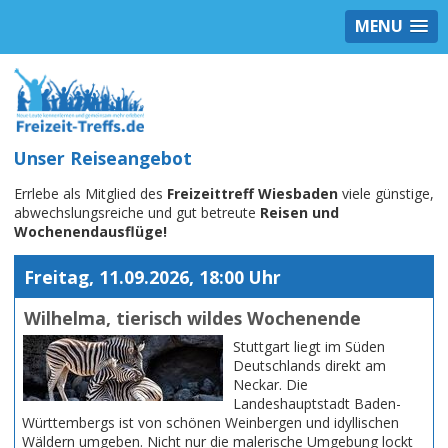
MENU
Unser Reiseangebot
Errlebe als Mitglied des
Freizeittreff Wiesbaden
viele günstige,
abwechslungsreiche und gut betreute
Reisen und
Wochenendausflüge!
Freitag, 11.09.2026, 18:00 Uhr
Wilhelma, tierisch wildes Wochenende
Stuttgart liegt im Süden
Deutschlands direkt am
Neckar. Die
Landeshauptstadt Baden-
Württembergs ist von schönen Weinbergen und idyllischen
Wäldern umgeben. Nicht nur die malerische Umgebung lockt