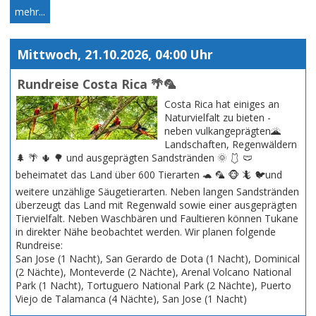
mehr...
Mittwoch, 21.10.2026, 04:00 Uhr
Rundreise Costa Rica 🌴🦜
Costa Rica hat einiges an
Naturvielfalt zu bieten -
neben vulkangeprägten🌋
Landschaften, Regenwäldern
🌲 🌴 🌵 🌳 und ausgeprägten Sandstränden 🌞 🩱 🩲
beheimatet das Land über 600 Tierarten 🐢 🦜 🐵 🦎 🐦und
weitere unzählige Säugetierarten. Neben langen Sandstränden
überzeugt das Land mit Regenwald sowie einer ausgeprägten
Tiervielfalt. Neben Waschbären und Faultieren können Tukane
in direkter Nähe beobachtet werden. Wir planen folgende
Rundreise:
San Jose (1 Nacht), San Gerardo de Dota (1 Nacht), Dominical
(2 Nächte), Monteverde (2 Nächte), Arenal Volcano National
Park (1 Nacht), Tortuguero National Park (2 Nächte), Puerto
Viejo de Talamanca (4 Nächte), San Jose (1 Nacht)