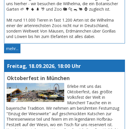
uns hierher - wir besuchen die Wilhelma, die ein Botanischer
Garten 🌱 🌳 🌵 🌲 🌴 und Zoo 🐘 🐆 🐀 🐪 🦍 zugleich ist.
Mit rund 11.000 Tieren in fast 1.200 Arten ist die Wilhelma
einer der artenreichsten Zoos nicht nur in Deutschland,
sondern Weltweit Von Mäusen, Erdmännchen über Gorillas
und Löwen bis hin zum Elefanten ist alles dabei.
mehr...
Freitag, 18.09.2026, 18:00 Uhr
Oktoberfest in München
Erlebe mit uns das
Oktoberfest, das größte
Volksfest der Welt in
München! Tauche ein in
bayerische Tradition. Wir nehmen am berühmten Festumzug
"Einzug der Wiesnwirte" auf geschmückten Kutschen zur
Theresienwiese teil und feiern im im legendären Hofbräu-
Festzelt auf der Wiesn, wo ein Tisch für uns reserviert ist.