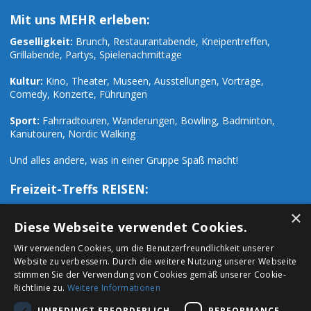
Mit uns MEHR erleben:
Geselligkeit:
Brunch, Restaurantabende, Kneipentreffen,
Grillabende, Partys, Spielenachmittage
Kultur:
Kino, Theater, Museen, Ausstellungen, Vorträge,
Comedy, Konzerte, Führungen
Sport:
Fahrradtouren, Wanderungen, Bowling, Badminton,
Kanutouren, Nordic Walking
Und alles andere, was in einer Gruppe Spaß macht!
Freizeit-Treffs REISEN:
Zusätzlich zu den zahlreichen Freizeit-Events organisieren wir
×
auch Ausflüge und Reisen:
Diese Webseite verwendet Cookies.
Wir verwenden Cookies, um die Benutzerfreundlichkeit unserer
Städtetrips:
Paris, London, Prag, Rom, Hamburg, Mailand u.a.
Website zu verbessern. Durch die weitere Nutzung unserer Webseite
stimmen Sie der Verwendung von Cookies gemäß unserer Cookie-
Urlaubsreisen:
Ski- Wander- Fahrrad- und Urlaubsreisen
Richtlinie zu.
Weitere Informationen
sowie Vorträge, Seminare und Workshops
UNBEDINGT ERFORDERLICH
PERFORMANCE