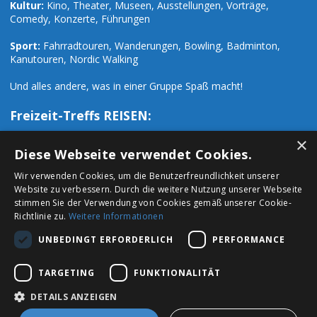
Kultur:
Kino, Theater, Museen, Ausstellungen, Vorträge,
Comedy, Konzerte, Führungen
Sport:
Fahrradtouren, Wanderungen, Bowling, Badminton,
Kanutouren, Nordic Walking
Und alles andere, was in einer Gruppe Spaß macht!
Freizeit-Treffs REISEN:
Zusätzlich zu den zahlreichen Freizeit-Events organisieren wir
×
auch Ausflüge und Reisen:
Diese Webseite verwendet Cookies.
Wir verwenden Cookies, um die Benutzerfreundlichkeit unserer
Städtetrips:
Paris, London, Prag, Rom, Hamburg, Mailand u.a.
Website zu verbessern. Durch die weitere Nutzung unserer Webseite
stimmen Sie der Verwendung von Cookies gemäß unserer Cookie-
Urlaubsreisen:
Ski- Wander- Fahrrad- und Urlaubsreisen
Richtlinie zu.
Weitere Informationen
sowie Vorträge, Seminare und Workshops
UNBEDINGT ERFORDERLICH
PERFORMANCE
TARGETING
FUNKTIONALITÄT
Datenschutz
DETAILS ANZEIGEN
AGB