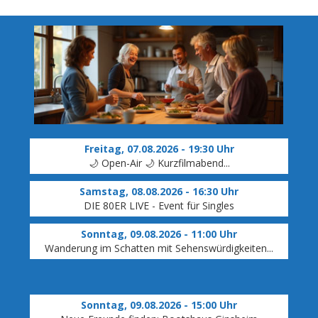
Freitag, 07.08.2026 - 19:30 Uhr
🌙 Open-Air 🌙 Kurzfilmabend...
Ko
Samstag, 08.08.2026 - 16:30 Uhr
DIE 80ER LIVE - Event für Singles
Sonntag, 09.08.2026 - 11:00 Uhr
Wanderung im Schatten mit Sehenswürdigkeiten...
Sonntag, 09.08.2026 - 15:00 Uhr