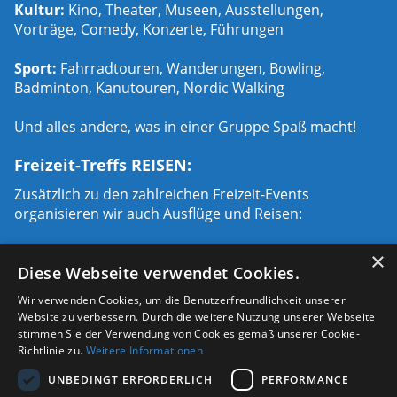
Kultur:
Kino, Theater, Museen, Ausstellungen,
Vorträge, Comedy, Konzerte, Führungen
Sport:
Fahrradtouren, Wanderungen, Bowling,
Badminton, Kanutouren, Nordic Walking
Und alles andere, was in einer Gruppe Spaß macht!
Freizeit-Treffs REISEN:
Zusätzlich zu den zahlreichen Freizeit-Events
organisieren wir auch Ausflüge und Reisen:
Städtetrips:
Paris, London, Prag, Rom, Hamburg,
×
Diese Webseite verwendet Cookies.
Mailand u.a.
Wir verwenden Cookies, um die Benutzerfreundlichkeit unserer
Urlaubsreisen:
Ski- Wander- Fahrrad- und
Website zu verbessern. Durch die weitere Nutzung unserer Webseite
Urlaubsreisen
stimmen Sie der Verwendung von Cookies gemäß unserer Cookie-
Richtlinie zu.
Weitere Informationen
sowie Vorträge, Seminare und Workshops
UNBEDINGT ERFORDERLICH
PERFORMANCE