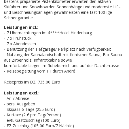
bestens präparierte Pistenkilometer erwarten den aktiven
Skifahrer und Snowboarder. Sonnenhänge und modernste Lift-
und Beschneiungsanlagen gewährleisten eine fast 100-ige
Schneegarantie.
Leistungen incl.:
- 7 Übernachtungen im 4****Hotel Hindenburg
- 7 x Frühstück
- 7 x Abendessen
- Benutzung der Tiefgarage/ Parkplatz nach Verfügbarkeit
- Nutzung der Saunalandschaft mit finnischer Sauna, Bio-Sauna
aus Zirbenholz, Infrarotkabine sowie
komfortable Liegen im Ruhebereich und auf der Dachterrasse
- Reisebegleitung vom FT durch André
Reisepreis im DZ: 735,00 Euro
Leistungen excl.:
- An-/ Abreise
- pers. Ausgaben
- Skipass 6 Tage (255 Euro)
- Kurtaxe (2 € pro Tag/Person)
- evtl. Gastzuschlag (100 Euro)
- EZ Zuschlag (105,00 Euro/7 Nächte)