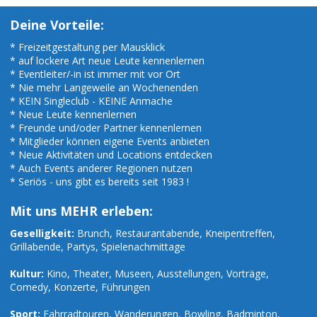
Deine Vorteile:
* Freizeitgestaltung per Mausklick
* auf lockere Art neue Leute kennenlernen
* Eventleiter/-in ist immer mit vor Ort
* Nie mehr Langeweile an Wochenenden
* KEIN Singleclub - KEINE Anmache
* Neue Leute kennenlernen
* Freunde und/oder Partner kennenlernen
* Mitglieder können eigene Events anbieten
* Neue Aktivitäten und Locations entdecken
* Auch Events anderer Regionen nutzen
* Seriös - uns gibt es bereits seit 1983 !
Mit uns MEHR erleben:
Geselligkeit:
Brunch, Restaurantabende, Kneipentreffen,
Grillabende, Partys, Spielenachmittage
Kultur:
Kino, Theater, Museen, Ausstellungen, Vorträge,
Comedy, Konzerte, Führungen
Sport:
Fahrradtouren, Wanderungen, Bowling, Badminton,