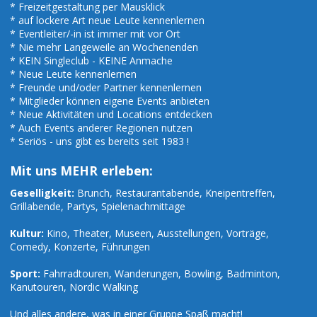
* Freizeitgestaltung per Mausklick
* auf lockere Art neue Leute kennenlernen
* Eventleiter/-in ist immer mit vor Ort
* Nie mehr Langeweile an Wochenenden
* KEIN Singleclub - KEINE Anmache
* Neue Leute kennenlernen
* Freunde und/oder Partner kennenlernen
* Mitglieder können eigene Events anbieten
* Neue Aktivitäten und Locations entdecken
* Auch Events anderer Regionen nutzen
* Seriös - uns gibt es bereits seit 1983 !
Mit uns MEHR erleben:
Geselligkeit:
Brunch, Restaurantabende, Kneipentreffen,
Grillabende, Partys, Spielenachmittage
Kultur:
Kino, Theater, Museen, Ausstellungen, Vorträge,
Comedy, Konzerte, Führungen
Sport:
Fahrradtouren, Wanderungen, Bowling, Badminton,
Kanutouren, Nordic Walking
Und alles andere, was in einer Gruppe Spaß macht!