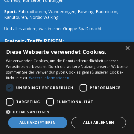
Comedy, Konzerte, Führungen
Sport:
Fahrradtouren, Wanderungen, Bowling, Badminton,
Kanutouren, Nordic Walking
Und alles andere, was in einer Gruppe Spaß macht!
Freizeit-Treffs REISEN:
×
Zusätzlich zu den zahlreichen Freizeit-Events organisieren wir
Diese Webseite verwendet Cookies.
auch Ausflüge und Reisen:
Wir verwenden Cookies, um die Benutzerfreundlichkeit unserer
Website zu verbessern. Durch die weitere Nutzung unserer Webseite
Städtetrips:
Paris, London, Prag, Rom, Hamburg, Mailand u.a.
stimmen Sie der Verwendung von Cookies gemäß unserer Cookie-
Richtlinie zu.
Weitere Informationen
Urlaubsreisen:
Ski- Wander- Fahrrad- und Urlaubsreisen
UNBEDINGT ERFORDERLICH
PERFORMANCE
sowie Vorträge, Seminare und Workshops
TARGETING
FUNKTIONALITÄT
DETAILS ANZEIGEN
Datenschutz
Impressum
ALLE AKZEPTIEREN
ALLE ABLEHNEN
Copyright © 2024 by Freizeit Treffs