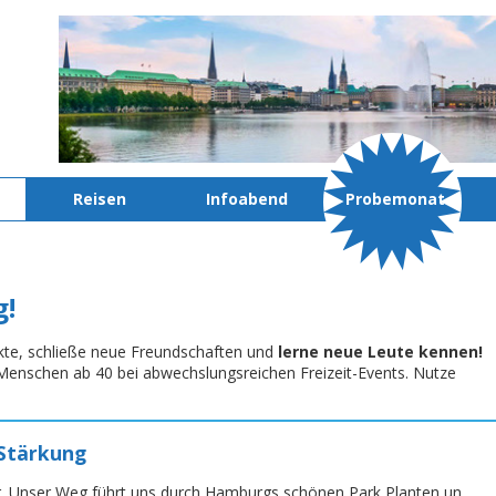
Reisen
Infoabend
Probemonat
g!
kte, schließe neue Freundschaften und
lerne neue Leute kennen!
te Menschen ab 40 bei abwechslungsreichen Freizeit-Events. Nutze
 Stärkung
 Unser Weg führt uns durch Hamburgs schönen Park Planten un