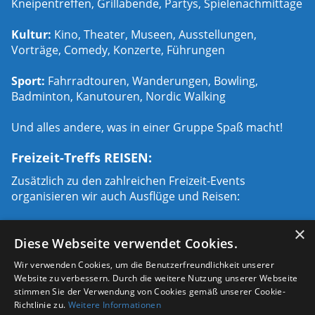
Kneipentreffen, Grillabende, Partys, Spielenachmittage
Kultur:
Kino, Theater, Museen, Ausstellungen,
Vorträge, Comedy, Konzerte, Führungen
Sport:
Fahrradtouren, Wanderungen, Bowling,
Badminton, Kanutouren, Nordic Walking
Und alles andere, was in einer Gruppe Spaß macht!
Freizeit-Treffs REISEN:
Zusätzlich zu den zahlreichen Freizeit-Events
organisieren wir auch Ausflüge und Reisen:
Städtetrips:
Paris, London, Prag, Rom, Hamburg,
×
Diese Webseite verwendet Cookies.
Mailand u.a.
Wir verwenden Cookies, um die Benutzerfreundlichkeit unserer
Urlaubsreisen:
Ski- Wander- Fahrrad- und
Website zu verbessern. Durch die weitere Nutzung unserer Webseite
Urlaubsreisen
stimmen Sie der Verwendung von Cookies gemäß unserer Cookie-
Richtlinie zu.
Weitere Informationen