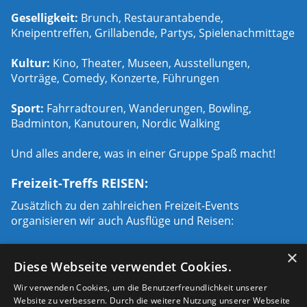
Geselligkeit:
Brunch, Restaurantabende,
Kneipentreffen, Grillabende, Partys, Spielenachmittage
Kultur:
Kino, Theater, Museen, Ausstellungen,
Vorträge, Comedy, Konzerte, Führungen
Sport:
Fahrradtouren, Wanderungen, Bowling,
Badminton, Kanutouren, Nordic Walking
Und alles andere, was in einer Gruppe Spaß macht!
Freizeit-Treffs REISEN:
Zusätzlich zu den zahlreichen Freizeit-Events
organisieren wir auch Ausflüge und Reisen:
Städtetrips:
Paris, London, Prag, Rom, Hamburg,
×
Diese Webseite verwendet Cookies.
Mailand u.a.
Wir verwenden Cookies, um die Benutzerfreundlichkeit unserer
Urlaubsreisen:
Ski- Wander- Fahrrad- und
Website zu verbessern. Durch die weitere Nutzung unserer Webseite