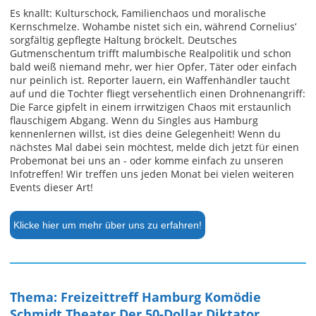
Es knallt: Kulturschock, Familienchaos und moralische
Kernschmelze. Wohambe nistet sich ein, während Cornelius’
sorgfältig gepflegte Haltung bröckelt. Deutsches
Gutmenschentum trifft malumbische Realpolitik und schon
bald weiß niemand mehr, wer hier Opfer, Täter oder einfach
nur peinlich ist. Reporter lauern, ein Waffenhändler taucht
auf und die Tochter fliegt versehentlich einen Drohnenangriff:
Die Farce gipfelt in einem irrwitzigen Chaos mit erstaunlich
flauschigem Abgang. Wenn du Singles aus Hamburg
kennenlernen willst, ist dies deine Gelegenheit! Wenn du
nächstes Mal dabei sein möchtest, melde dich jetzt für einen
Probemonat bei uns an - oder komme einfach zu unseren
Infotreffen! Wir treffen uns jeden Monat bei vielen weiteren
Events dieser Art!
Klicke hier um mehr über uns zu erfahren!
Thema: Freizeittreff Hamburg Komödie
Schmidt Theater Der 50-Dollar Diktator