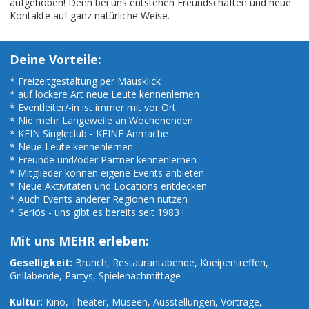
aufgehoben! Denn bei uns entstehen Freundschaften und neue
Kontakte auf ganz natürliche Weise.
Deine Vorteile:
* Freizeitgestaltung per Mausklick
* auf lockere Art neue Leute kennenlernen
* Eventleiter/-in ist immer mit vor Ort
* Nie mehr Langeweile an Wochenenden
* KEIN Singleclub - KEINE Anmache
* Neue Leute kennenlernen
* Freunde und/oder Partner kennenlernen
* Mitglieder können eigene Events anbieten
* Neue Aktivitäten und Locations entdecken
* Auch Events anderer Regionen nutzen
* Seriös - uns gibt es bereits seit 1983 !
Mit uns MEHR erleben:
Geselligkeit:
Brunch, Restaurantabende, Kneipentreffen,
Grillabende, Partys, Spielenachmittage
Kultur:
Kino, Theater, Museen, Ausstellungen, Vorträge,