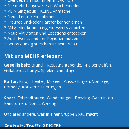
* Eventleiter/-in ist immer mit vor Ort
* Nie mehr Langeweile an Wochenenden
* KEIN Singleclub - KEINE Anmache
* Neue Leute kennenlernen
* Freunde und/oder Partner kennenlernen
* Mitglieder können eigene Events anbieten
* Neue Aktivitäten und Locations entdecken
* Auch Events anderer Regionen nutzen
* Seriös - uns gibt es bereits seit 1983 !
Mit uns MEHR erleben:
Geselligkeit:
Brunch, Restaurantabende, Kneipentreffen,
Grillabende, Partys, Spielenachmittage
Kultur:
Kino, Theater, Museen, Ausstellungen, Vorträge,
Comedy, Konzerte, Führungen
Sport:
Fahrradtouren, Wanderungen, Bowling, Badminton,
Kanutouren, Nordic Walking
Und alles andere, was in einer Gruppe Spaß macht!
Freizeit-Treffs REISEN: